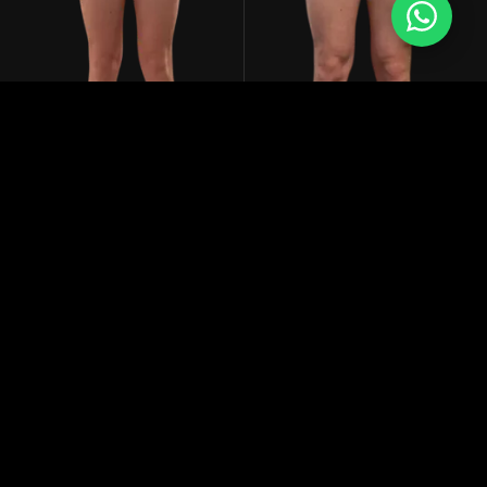
PRIMA
DOPO
MASSA MUSCOLARE
Voleva aumentare la massa muscolare ma partiva con poca
educazione alimentare. Prima fase dedicata a capire fonti,
grammature e scelte; poi una lunga ipercalorica abbinata
all'allenamento. Risultati in crescita e una vera passione per
l'argomento, che ora approfondisce per conto suo.
DURATA
In corso
RISULTATO
Crescita muscolare e nuova consapevolezza
alimentare